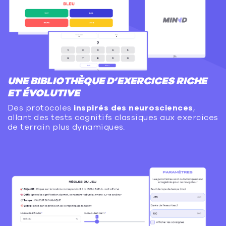
UNE BIBLIOTHÈQUE D’EXERCICES RICHE
ET ÉVOLUTIVE
Des protocoles
inspirés des neurosciences
,
allant des tests cognitifs classiques aux exercices
de terrain plus dynamiques.