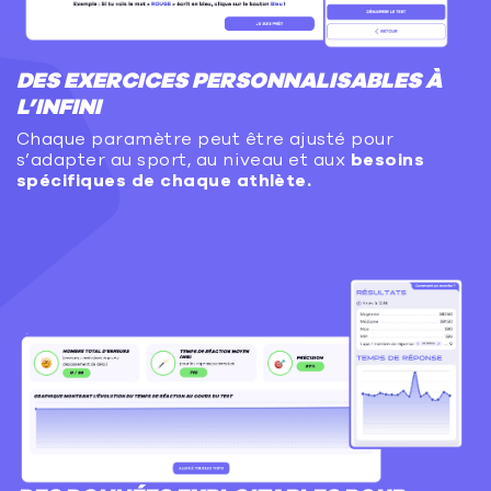
DES EXERCICES PERSONNALISABLES À
L’INFINI
Chaque paramètre peut être ajusté pour
s’adapter au sport, au niveau et aux
besoins
spécifiques de chaque athlète.