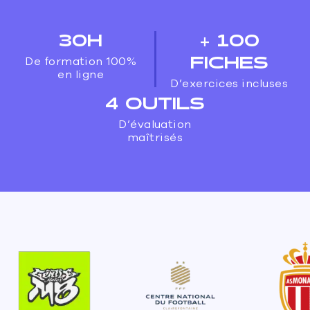
30H
+ 100
FICHES
De formation 100%
en ligne
D’exercices incluses
4 OUTILS
D’évaluation
maîtrisés