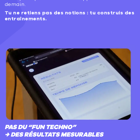
demain.
Tu ne retiens pas des notions : tu construis des
entraînements.
PAS DU “FUN TECHNO”
→ DES RÉSULTATS MESURABLES