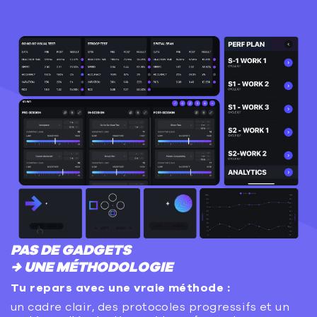
PAS DE GADGETS
→ UNE MÉTHODOLOGIE
Tu repars avec une vraie méthode :
un cadre clair, des protocoles progressifs et un