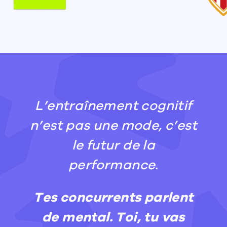
L’entraînement cognitif
n’est pas une mode, c’est
le futur de la
performance.
Tes concurrents parlent
de mental. Toi, tu vas